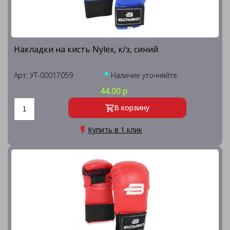
Накладки на кисть Nylex, к/з, синий
Арт: УТ-00017059
Наличие уточняйте
44.00 р
В корзину
Купить в 1 клик