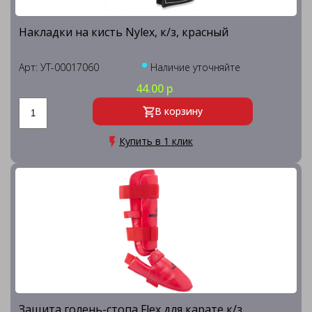
Накладки на кисть Nylex, к/з, красный
Арт: УТ-00017060
Наличие уточняйте
44.00 р
В корзину
Купить в 1 клик
Защита голень-стопа Flex для карате к/з,