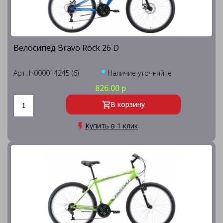
Велосипед Bravo Rock 26 D
Арт: H000014245 (6)
Наличие уточняйте
826.00 р
В корзину
Купить в 1 клик