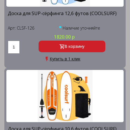
Доска для SUP-сёрфинга 12,6 футов (COOLSURF)
Арт: CLSF-126
Наличие уточняйте
1820.00 р
В корзину
Купить в 1 клик
Доска для SUP-сёрфинга 10,6 футов (COOLSURF)