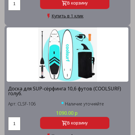
В корзину
Купить в 1 клик
Доска для SUP-сёрфинга 10,6 футов (COOLSURF)
голуб.
Арт: CLSF-106
Наличие уточняйте
1090.00 р
В корзину