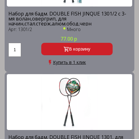
Набор для бадм. DOUBLE FISH JINQUE 1301/2 с 3-
мя волан,овергрип, для
начин,стал.стерж,алюм.обод,черн
Арт: 1301/2
Много
77.00 р
В корзину
Купить в 1 клик
Набор для бадм. DOUBLE FISH JINQUE 1301, для