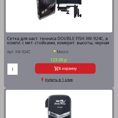
Сетка для наст. тенниса DOUBLE FISH XW-924C, в
компл. с мет. стойками, измерит. высоты, черная
Арт: XW-924C
Много
123.00 р
В корзину
Купить в 1 клик