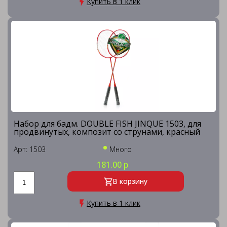
Купить в 1 клик
Набор для бадм. DOUBLE FISH JINQUE 1503, для
продвинутых, композит со струнами, красный
Арт: 1503
Много
181.00 р
В корзину
Купить в 1 клик