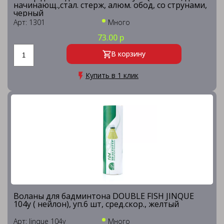
начинающ.,стал. стерж, алюм. обод, со струнами,
черный
Арт: 1301
Много
73.00 р
В корзину
Купить в 1 клик
Воланы для бадминтона DOUBLE FISH JINQUE
104y ( нейлон), уп.6 шт, сред.скор., желтый
Арт: Jinque 104y
Много