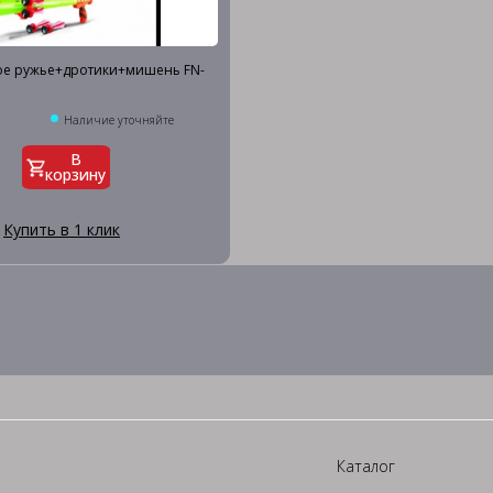
ое ружье+дротики+мишень FN-
Наличие уточняйте
В
корзину
Купить в 1 клик
Каталог