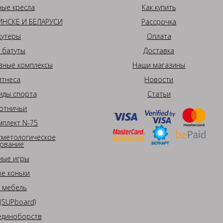
ные кресла
Как купить
НСКЕ И БЕЛАРУСИ
Рассрочка
кутеры
Оплата
 батуты
Доставка
вные комплексы
Наши магазины
итнеса
Новости
иды спорта
Статьи
отничьи
плект N-75
сметологическое
ование
ные игры
е коньки
 мебель
(SUPboard)
единоборств