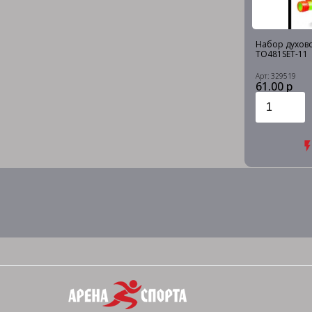
Набор духов
TO481SET-11
Арт: 329519
61.00 р