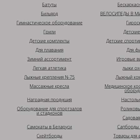
Батуты
Бескаркас
Бильярд
ВЕЛОСИПЕДЫ В МИ
Гимнастическое оборудование
Гирос
Грили
Детские
Детские комплекты
Детские спорти
Для плавания
Для ф
Зимний ассортимент
Игровые в
Легкая атлетика
лыжи ох
Лыжные крепления N-75
Лыжный ком
Массажные кресла
Медицинское ко
оборуд
Наградная продукция
Настоль
Оборудование для спортзалов
Роликовы
и стадионов
Садовая
Самокаты в Беларуси
Сапборды 
Скейтборды
Товары для 