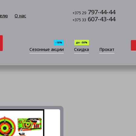
797-44-44
+375 29
елю
О нас
607-43-44
+375 33
-10%
до -50%
Сезонные акции
Скидка
Прокат