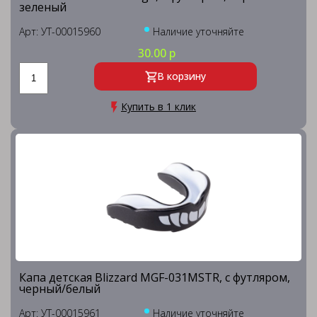
зеленый
Арт: УТ-00015960
Наличие уточняйте
30.00 р
В корзину
Купить в 1 клик
Капа детская Blizzard MGF-031MSTR, с футляром,
черный/белый
Арт: УТ-00015961
Наличие уточняйте