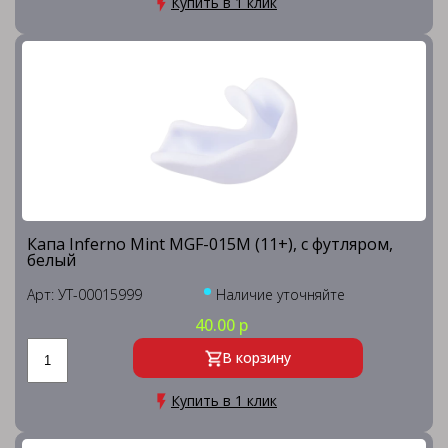
Купить в 1 клик
Капа Inferno Mint MGF-015M (11+), с футляром,
белый
Арт: УТ-00015999
Наличие уточняйте
40.00 р
В корзину
Купить в 1 клик