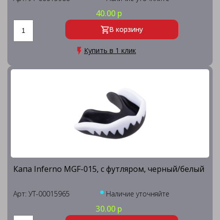
40.00 р
В корзину
Купить в 1 клик
Капа Inferno MGF-015, с футляром, черный/белый
Арт: УТ-00015965
Наличие уточняйте
30.00 р