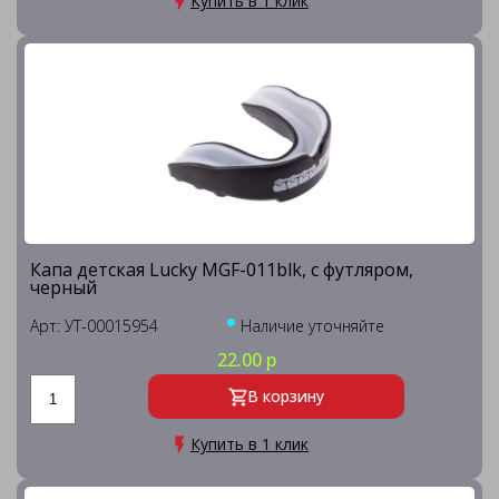
Купить в 1 клик
Капа детская Lucky MGF-011blk, с футляром,
черный
Арт: УТ-00015954
Наличие уточняйте
22.00 р
В корзину
Купить в 1 клик