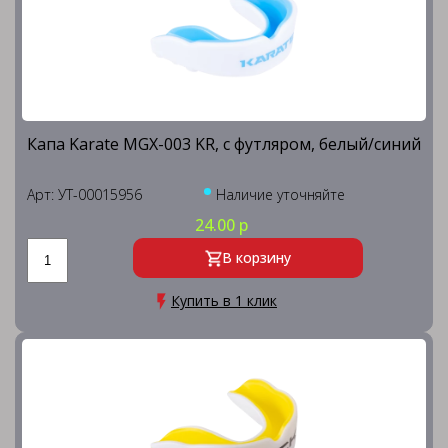
Капа Karate MGX-003 KR, с футляром, белый/синий
Арт: УТ-00015956
Наличие уточняйте
24.00 р
В корзину
Купить в 1 клик