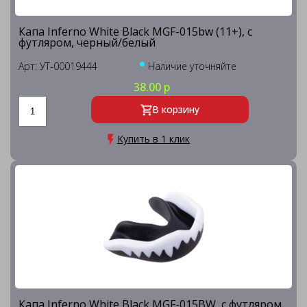
Капа Inferno White Black MGF-015bw (11+), с
футляром, черный/белый
Арт: УТ-00019444
Наличие уточняйте
38.00 р
В корзину
Купить в 1 клик
Капа Inferno White Black MGF-015BW, с футляром,