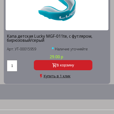
Капа детская Lucky MGF-011te, с футляром,
бирюзовый/серый
Арт: УТ-00015959
Наличие уточняйте
29.00 р
В корзину
Купить в 1 клик