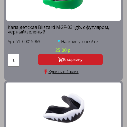
Капа детская Blizzard MGF-031gb, с футляром,
черный/зеленый
Арт: УТ-00015963
Наличие уточняйте
25.00 р
В корзину
Купить в 1 клик