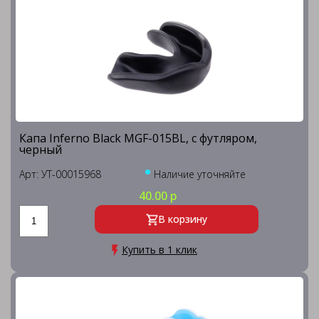
Капа Inferno Black MGF-015BL, с футляром,
черный
Арт: УТ-00015968
Наличие уточняйте
40.00 р
В корзину
Купить в 1 клик