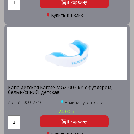
В корзину
Купить в 1 клик
Капа детская Karate MGX-003 kr, с футляром,
белый/синий, детская
Арт: УТ-00017716
Наличие уточняйте
24.00 р
В корзину