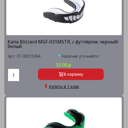
Капа Blizzard MGF-031MSTR, с футляром, черный/
белый
Арт: УТ-00015964
Наличие уточняйте
32.00 р
В корзину
Купить в 1 клик