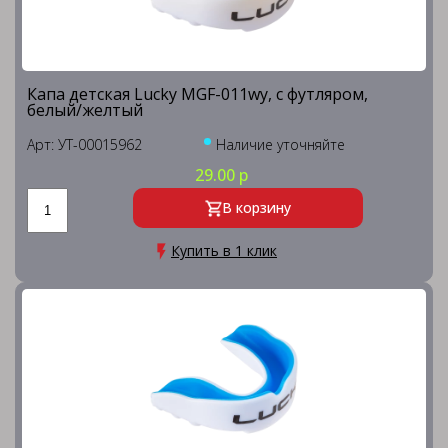
Капа детская Lucky MGF-011wy, с футляром,
белый/желтый
Арт: УТ-00015962
Наличие уточняйте
29.00 р
В корзину
Купить в 1 клик