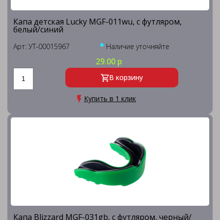
Капа детская Lucky MGF-011wu, с футляром,
белый/синий
Арт: УТ-00015967
Наличие уточняйте
29.00 р
В корзину
Купить в 1 клик
Капа Blizzard MGF-031gb, с футляром, черный/