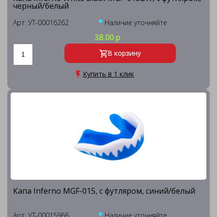
черный/белый
Арт: УТ-00016262
Наличие уточняйте
38.00 р
В корзину
Купить в 1 клик
Капа Inferno MGF-015, с футляром, синий/белый
Арт: УТ-00015966
Наличие уточняйте