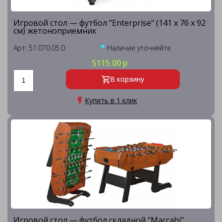
Игровой стол — футбол "Enterprise" (141 х 76 х 92
см) жетоноприемник
Арт: 51.070.05.0
Наличие уточняйте
5115.00 р
В корзину
Купить в 1 клик
Игровой стол — футбол складной "Maccabi"