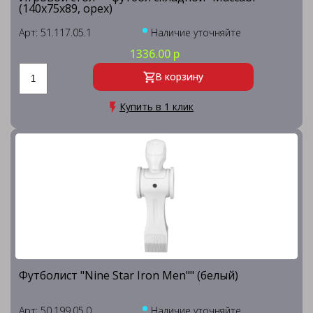
(140x75x89, орех)
Арт: 51.117.05.1
Наличие уточняйте
1336.00 р
В корзину
Купить в 1 клик
Футболист "Nine Star Iron Men"" (белый)
Арт: 50.199.05.0
Наличие уточняйте