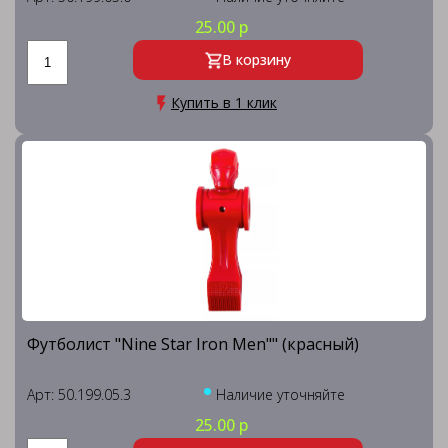
25.00 р
В корзину
Купить в 1 клик
Футболист "Nine Star Iron Men"" (красный)
Арт: 50.199.05.3
Наличие уточняйте
25.00 р