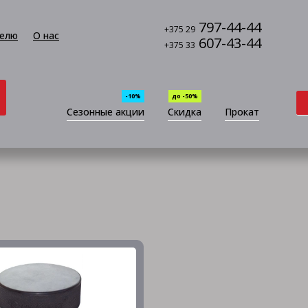
797-44-44
+375 29
елю
О нас
607-43-44
+375 33
-10%
до -50%
Сезонные акции
Скидка
Прокат