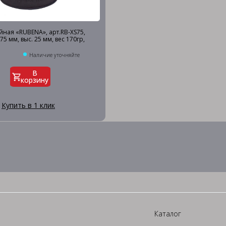
ная «RUBENA», арт.RB-XS75,
 75 мм, выс. 25 мм, вес 170гр,
Наличие уточняйте
В
корзину
Купить в 1 клик
Каталог