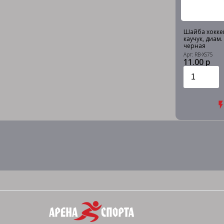
Шайба хоккей
каучук, диам.
черная
Арт: RB-XS75
11.00 р