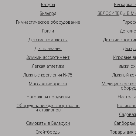
Батуты
Бескаркас
Бильярд
ВЕЛОСИПЕДЫ В МИ
Гимнастическое оборудование
Гирос
Грили
Детские
Детские комплекты
Детские спорти
Для плавания
Для ф
Зимний ассортимент
Игровые в
Легкая атлетика
лыжи ох
Лыжные крепления N-75
Лыжный ком
Массажные кресла
Медицинское ко
оборуд
Наградная продукция
Настоль
Оборудование для спортзалов
Роликовы
и стадионов
Садовая
Самокаты в Беларуси
Сапборды 
Скейтборды
Товары для 