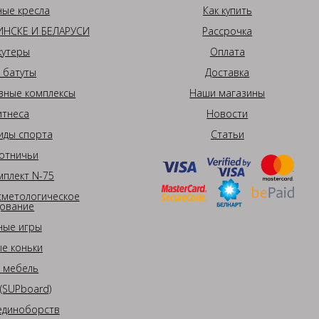
ные кресла
Как купить
НСКЕ И БЕЛАРУСИ
Рассрочка
кутеры
Оплата
 батуты
Доставка
вные комплексы
Наши магазины
итнеса
Новости
иды спорта
Статьи
отничьи
плект N-75
сметологическое
ование
ные игры
е коньки
 мебель
(SUPboard)
единоборств