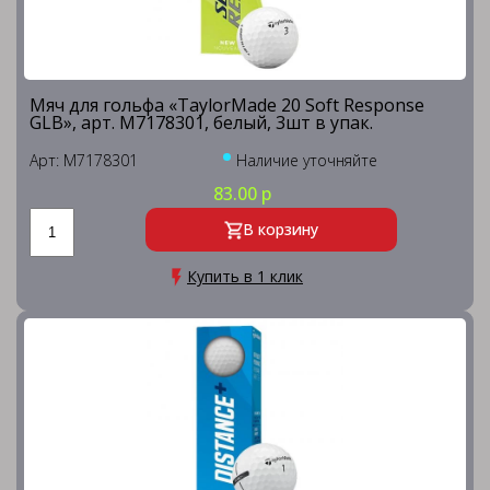
Мяч для гольфа «TaylorMade 20 Soft Response
GLB», арт. M7178301, белый, 3шт в упак.
Арт: M7178301
Наличие уточняйте
83.00 р
В корзину
Купить в 1 клик