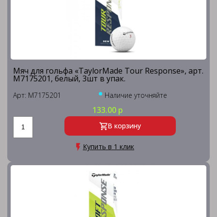
Мяч для гольфа «TaylorMade Tour Response», арт.
M7175201, белый, 3шт в упак.
Арт: M7175201
Наличие уточняйте
133.00 р
В корзину
Купить в 1 клик