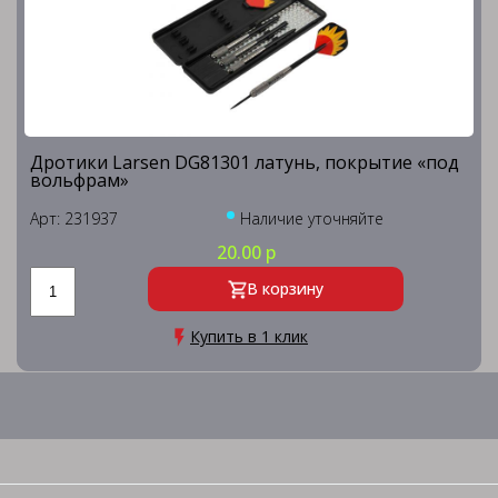
Дротики Larsen DG81301 латунь, покрытие «под
вольфрам»
Арт: 231937
Наличие уточняйте
20.00 р
В корзину
Купить в 1 клик