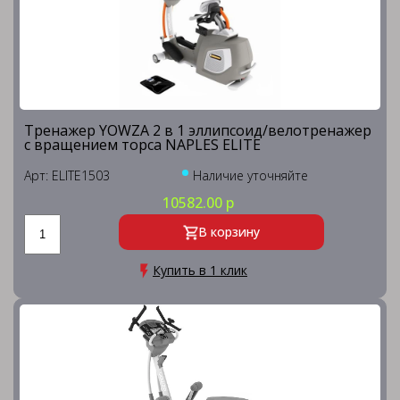
Тренажер YOWZA 2 в 1 эллипсоид/велотренажер
с вращением торса NAPLES ELITE
Арт: ELITE1503
Наличие уточняйте
10582.00 р
В корзину
Купить в 1 клик