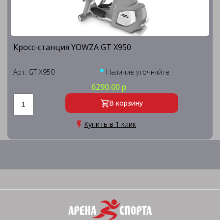
Кросс-станция YOWZA GT X950
Арт: GT X950
Наличие уточняйте
6290.00 р
В корзину
Купить в 1 клик