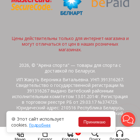
Цены действительны только для интернет-магазина и
могут отличаться от цен в наших розничных
магазинах.
2026, © "Арена спорта" — товары для спорта с
доставкой по Беларуси.
ИП Жакуть Вероника Витальевна. УНП 391316267.
Свидетельство о государственной регистрации №
391316267 выдано Витебский районным
исполнительным комитетом 13.01.2014г. Регистрация
в торговом реестре РБ от 29.03.17 №374729.
Юридический адрес: 210516 Республика Беларусь,
Витебская область, Витебский район, Бабиничский с/
🍪 Этот сайт использует
с, аг.Ольгово, ул.Школьная
Принимаю
cookies.
Подробнее
Политика защиты данных
Потребителям на заметку
0
Гарантия/Экспертиза
Обмен/Возврат
Меню
Каталог
Корзина
Поиск
Позвонить