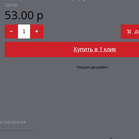
Цена:
53.00 р
−
+
Д
Купить в 1 клик
Нашли дешевле?
и рассрочка