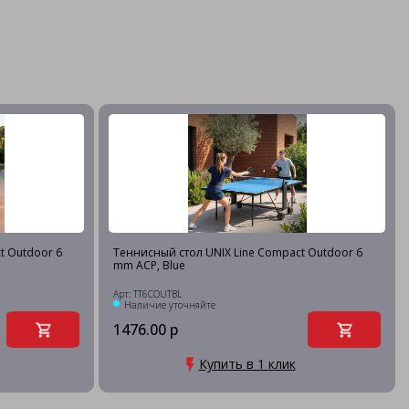
t Outdoor 6
Теннисный стол UNIX Line Compact Outdoor 6
mm ACP, Blue
Арт: TT6COUTBL
Наличие уточняйте
1476.00 р
Купить в 1 клик