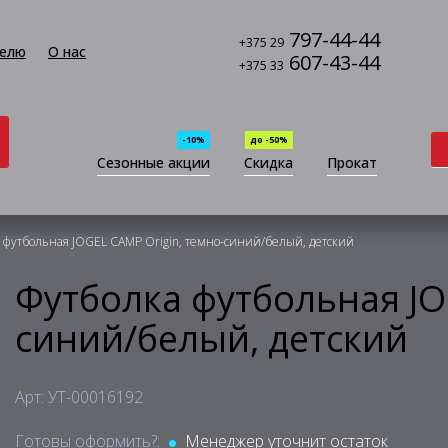
797-44-44
+375 29
елю
О нас
607-43-44
+375 33
-10%
до -50%
Сезонные акции
Скидка
Прокат
 футбольная JOGEL CAMP Origin, темно-синий/белый, детский
Футболка футбольная JO
синий/белый, детский
Арт: УТ-00016192
Готовы оформить?:
Менеджер уточнит остаток