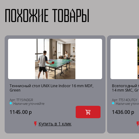
Похожие товары
Теннисный стол UNIX Line Indoor 16 mm MDF,
Всепогодный т
Green
14 mm SMC, Gr
Арт: TT15INDGR
Арт: TTS14OUTGY
Наличие уточняйте
Наличие уточ
1145.00 р
1436.00 р
Купить в 1 клик