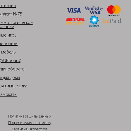
отничьи
плект N-75
сметологическое
ование
ные игры
е коньки
 мебель
(SUPboard)
единоборств
 для дома
ая гимнастика
самокаты
Политика защиты данных
Потребителям на заметку
Гарантия/Экспертиза