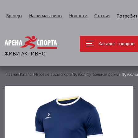
Бренды
Наши магазины
Новости
Статьи
Потребит
Каталог товаров
ЖИВИ АКТИВНО
/
/
/
/
/
Главная
Каталог
Игровые виды спорта
Футбол
Футбольная форма
Футболка