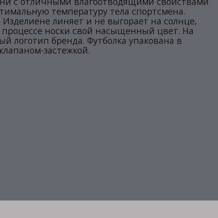
кани с отличными влагоотводящими свойствами
тимальную температуру тела спортсмена.
 Изделиене линяет и не выгорает на солнце,
в процессе носки свой насыщенный цвет. На
ый логотип бренда. Футболка упакована в
клапаном-застежкой.