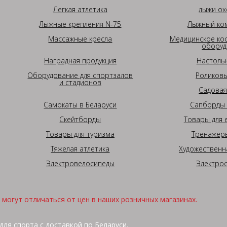
Легкая атлетика
лыжи ох
Лыжные крепления N-75
Лыжный ком
Массажные кресла
Медицинское ко
оборуд
Наградная продукция
Настоль
Оборудование для спортзалов
Роликовы
и стадионов
Садовая
Самокаты в Беларуси
Сапборды 
Скейтборды
Товары для 
Товары для туризма
Тренажеры
Тяжелая атлетика
Художественн
Электровелосипеды
Электро
могут отличаться от цен в наших розничных магазинах.
для спорта с доставкой по Беларуси.