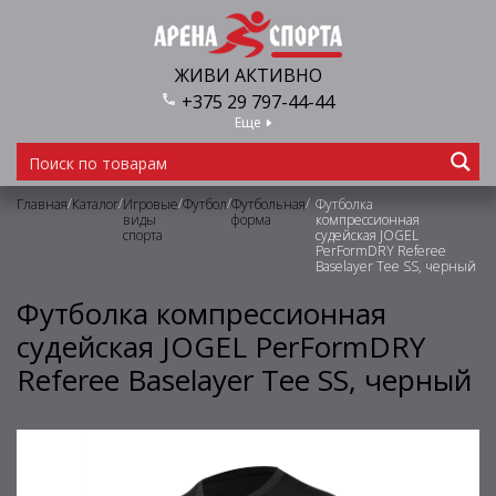
ЖИВИ АКТИВНО
+375 29 797-44-44
Еще
/
/
/
/
/
Главная
Каталог
Игровые
Футбол
Футбольная
Футболка
виды
форма
компрессионная
спорта
судейская JOGEL
PerFormDRY Referee
Baselayer Tee SS, черный
Футболка компрессионная
судейская JOGEL PerFormDRY
Referee Baselayer Tee SS, черный