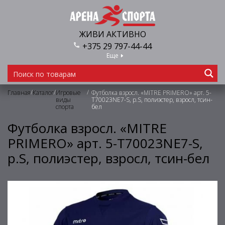
ЖИВИ АКТИВНО
+375 29 797-44-44
Еще
/
/
/
Главная
Каталог
Игровые
Футболка взросл. «MITRE PRIMERO» арт. 5-
виды
T70023NE7-S, р.S, полиэстер, взросл, тсин-
спорта
бел
Футболка взросл. «MITRE
PRIMERO» арт. 5-T70023NE7-S,
р.S, полиэстер, взросл, тсин-бел