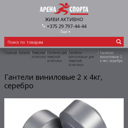
ЖИВИ АКТИВНО
+375 29 797-44-44
Еще
/
/
/
/
/
Главная
Каталог
Тяжелая
Гантели для
Гантели
Гантели
атлетика
тяжёлой
виниловые для
виниловые 2
атлетики
тяжёлой
х 4кг, серебро
атлетики
Гантели виниловые 2 х 4кг,
серебро