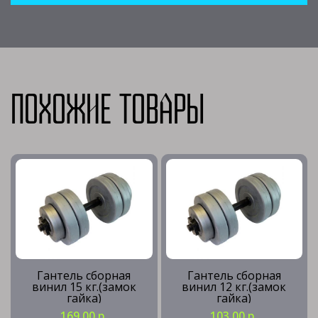
Похожие товары
Гантель сборная
Гантель сборная
винил 15 кг.(замок
винил 12 кг.(замок
гайка)
гайка)
169.00 р
103.00 р