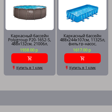
Каркасный бассейн
Каркасный бассейн
Polygroup P20-1652-S,
488х244х107см, 11325л,
488х132см, 21006л,
фильтр-насос,
песочный фильтр-
лестница, подстилка,
1938.00 р
1617.00 р
насос, лестница,
тент, скиммер
подстилка, тент,
наб.д/чистки, скиммер
Купить в 1 клик
Купить в 1 клик