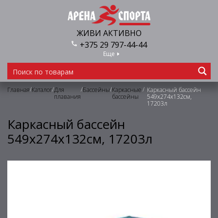
ЖИВИ АКТИВНО
+375 29 797-44-44
Еще
/
/
/
/
/
Главная
Каталог
Для
Бассейны
Каркасные
Каркасный бассейн
плавания
бассейны
549х274х132см,
17203л
Каркасный бассейн
549х274х132см, 17203л