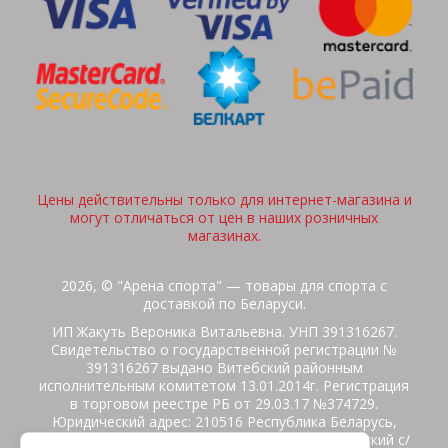
Цены действительны только для интернет-магазина и
могут отличаться от цен в наших розничных
магазинах.
2026, © "Арена спорта" — товары для спорта с
доставкой по Беларуси.
ИП Жакуть Вероника Витальевна. УНП 391316267.
Свидетельство о государственной регистрации №
391316267 выдано Витебский районным
исполнительным комитетом 13.01.2014г. Регистрация
в торговом реестре РБ от 29.03.17 №374729.
Юридический адрес: 210516 Республика Беларусь,
Витебская область, Витебский район, Бабиничский с/