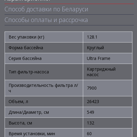
Способ доставки по Беларуси
Способы оплаты и рассрочка
Вес упаковки (кг)
128.1
Форма бассейна
Круглый
Серия бассейна
Ultra Frame
Картриджный
Тип фильтр-насоса
насос
Производительность фильтра л/
7900
ч
Объем, л
26423
Длина/Диаметр, см
549
Высота, см
132
Время установки, мин
60