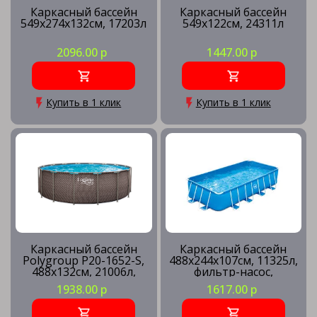
Каркасный бассейн
Каркасный бассейн
549х274х132см, 17203л
549х122см, 24311л
2096.00 р
1447.00 р
Купить в 1 клик
Купить в 1 клик
Каркасный бассейн
Каркасный бассейн
Polygroup P20-1652-S,
488х244х107см, 11325л,
488х132см, 21006л,
фильтр-насос,
песочный фильтр-
лестница, подстилка,
1938.00 р
1617.00 р
насос, лестница,
тент, скиммер
подстилка, тент,