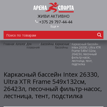
ЖИВИ АКТИВНО
+375 29 797-44-44
Еще
/
/
/
/
/
Главная
Каталог
Для
Бассейны
Каркасные
Каркасный бассейн
плавания
бассейны
Intex 26330, Ultra XTR
Frame 549х132см,
26423л, песочный
фильтр-насос,
лестница, тент,
подстилка
Каркасный бассейн Intex 26330,
Ultra XTR Frame 549х132см,
26423л, песочный фильтр-насос,
лестница, тент, подстилка