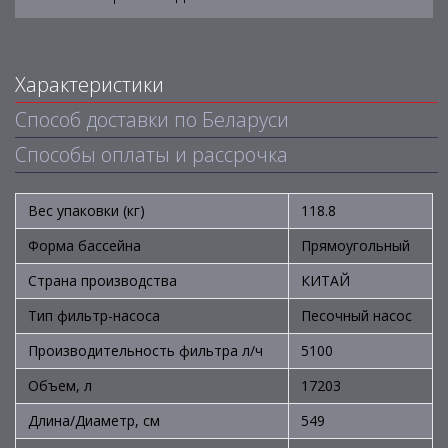
Характеристики
Способ доставки по Беларуси
Способы оплаты и рассрочка
Вес упаковки (кг)
118.8
Форма бассейна
Прямоугольный
Страна производства
КИТАЙ
Тип фильтр-насоса
Песочный насос
Производительность фильтра л/ч
5100
Объем, л
17203
Длина/Диаметр, см
549