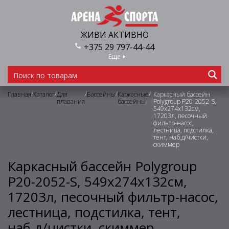
ЖИВИ АКТИВНО
+375 29 797-44-44
Еще
/
/
/
/
/
Главная
Каталог
Для
Бассейны
Каркасные
Каркасный бассейн
плавания
бассейны
Polygroup P20-2052-S,
549х274х132см,
17203л, песочный
фильтр-насос,
лестница, подстилка,
тент, наб.д/чистки,
скиммер
Каркасный бассейн Polygroup
P20-2052-S, 549х274х132см,
17203л, песочный фильтр-насос,
лестница, подстилка, тент,
наб.д/чистки, скиммер