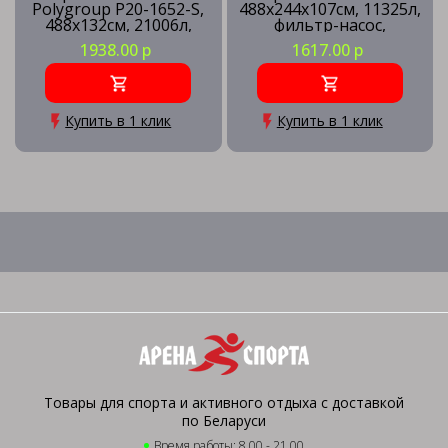
Polygroup P20-1652-S,
488х244х107см, 11325л,
488х132см, 21006л,
фильтр-насос,
песочный фильтр-
лестница, подстилка,
1938.00 р
1617.00 р
насос, лестница,
тент, скиммер
подстилка, тент,
наб.д/чистки, скиммер
Купить в 1 клик
Купить в 1 клик
Товары для спорта и активного отдыха с доставкой
по Беларуси
Время работы: 8.00 - 21.00