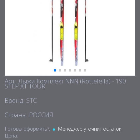
Арт: Лыжи Комплект NNN (Rottefella) - 190
STEP XT TOUR
Бренд: STC
Страна: РОССИЯ
Готовы оформить?:
Менеджер уточнит остаток
Цена: