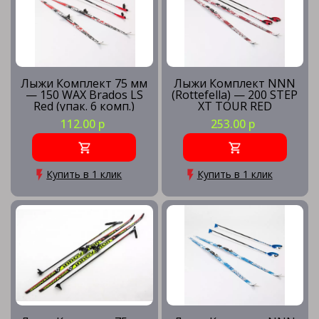
Лыжи Комплект 75 мм
Лыжи Комплект NNN
— 150 WAX Brados LS
(Rottefella) — 200 STEP
Red (упак. 6 комп.)
XT TOUR RED
112.00 р
253.00 р
Купить в 1 клик
Купить в 1 клик