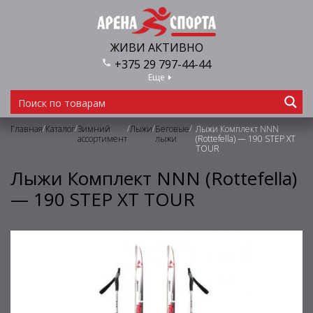
ЖИВИ АКТИВНО
+375 29 797-44-44
Еще
/
/
/
/
/
Главная
Каталог
Зимний
Лыжи
Беговые
Лыжи Комплект NNN
ассортимент
лыжи
(Rottefella) — 190 STEP XT
TOUR
Лыжи Комплект NNN (Rottefella)
— 190 STEP XT TOUR