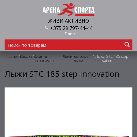
ЖИВИ АКТИВНО
+375 29 797-44-44
Еще
/
/
/
/
/
Главная
Каталог
Зимний
Лыжи
Беговые
Лыжи STC 185 step
ассортимент
лыжи
Innovation
Лыжи STC 185 step Innovation