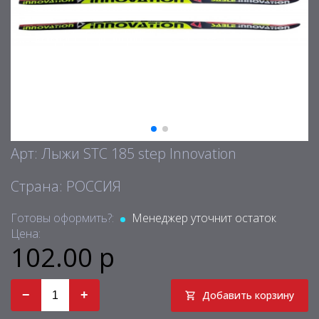
Арт: Лыжи STC 185 step Innovation
Страна: РОССИЯ
Готовы оформить?:
Менеджер уточнит остаток
Цена:
102.00 р
−
+
Добавить корзину