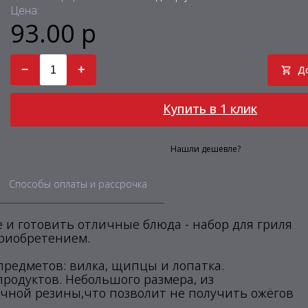
Цена:
93.00 р
−
+
Д
Купить в 1 клик
Нашли дешевле?
Способы оплаты и рассрочка
 и готовить отличные блюда - набор для гриля
приобретением.
предметов: вилка, щипцы и лопатка.
родуктов. Небольшого размера, из
чной резины,что позволит не получить ожёгов