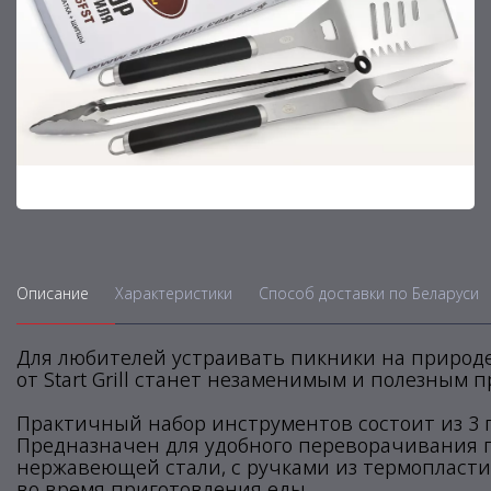
Описание
Характеристики
Способ доставки по Беларуси
Для любителей устраивать пикники на природе
от Start Grill станет незаменимым и полезным 
Практичный набор инструментов состоит из 3 
Предназначен для удобного переворачивания п
нержавеющей стали, с ручками из термопласти
во время приготовления еды.