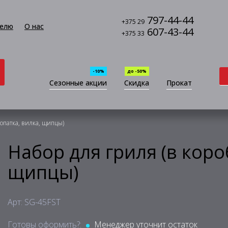
797-44-44
+375 29
елю
О нас
607-43-44
+375 33
-10%
до -50%
Сезонные акции
Скидка
Прокат
лопатка, вилка, щипцы)
Набор для гриля (в коро
щипцы)
Арт: SG-45FST
Готовы оформить?:
Менеджер уточнит остаток