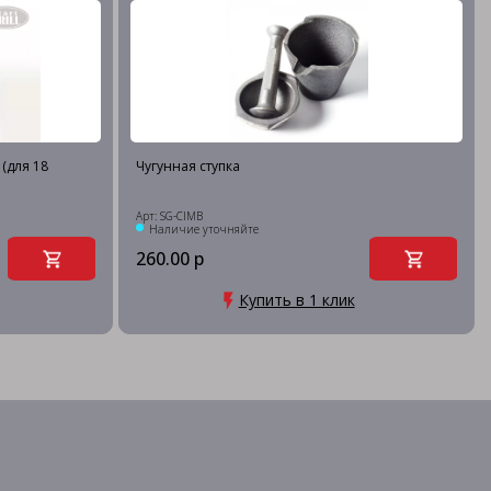
(для 18
Чугунная ступка
Арт: SG-CIMB
Наличие уточняйте
260.00 р
Купить в 1 клик