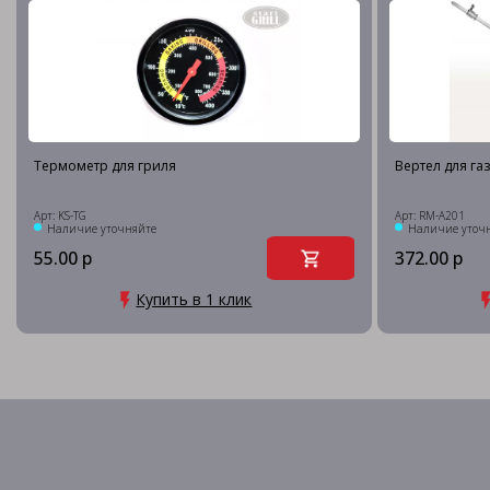
Термометр для гриля
Вертел для газ
Арт: KS-TG
Арт: RM-A201
Наличие уточняйте
Наличие уточ
55.00 р
372.00 р
Купить в 1 клик