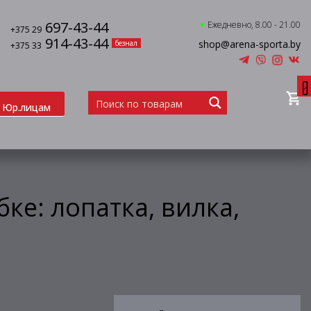
697-43-44
Ежедневно, 8.00 - 21.00
+375 29
914-43-44
shop@arena-sporta.by
безнал
+375 33
0
Юр.лицам
бке: лопатка, вилка,