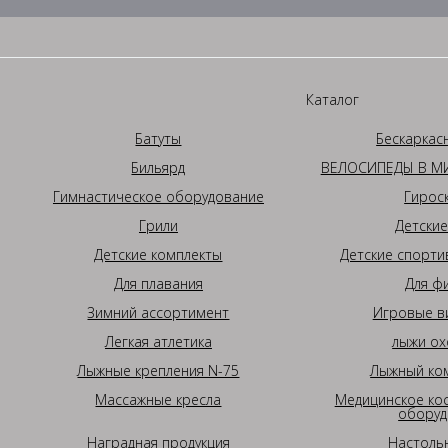
Каталог
Батуты
Бескаркас
Бильярд
ВЕЛОСИПЕДЫ В МИ
Гимнастическое оборудование
Гирос
Грили
Детские
Детские комплекты
Детские спорти
Для плавания
Для ф
Зимний ассортимент
Игровые в
Легкая атлетика
лыжи ох
Лыжные крепления N-75
Лыжный ком
Массажные кресла
Медицинское ко
оборуд
Наградная продукция
Настоль