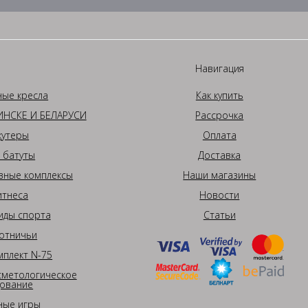
Навигация
ные кресла
Как купить
НСКЕ И БЕЛАРУСИ
Рассрочка
кутеры
Оплата
 батуты
Доставка
вные комплексы
Наши магазины
итнеса
Новости
иды спорта
Статьи
отничьи
плект N-75
сметологическое
ование
ные игры