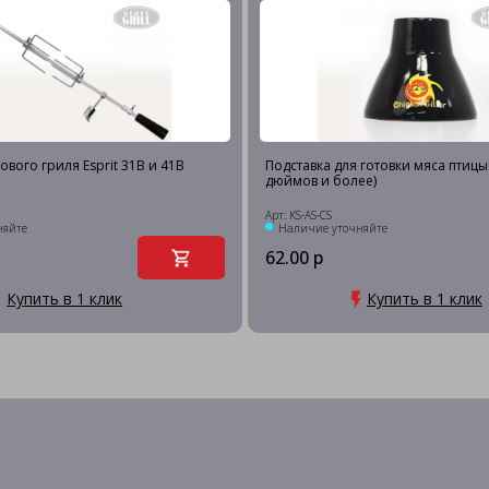
ового гриля Esprit 31B и 41B
Подставка для готовки мяса птицы 
дюймов и более)
Арт: KS-AS-CS
няйте
Наличие уточняйте
62.00 р
Купить в 1 клик
Купить в 1 клик