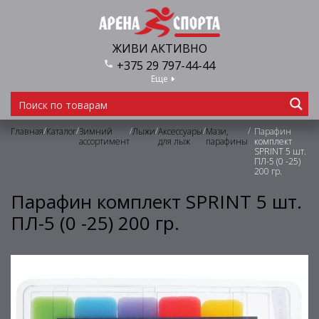
ЖИВИ АКТИВНО
+375 29 797-44-44
Еще
/
/
/
/
/
/
Главная
Каталог
Зимний
Лыжи
Аксессуары
Мази,
Парафин
ассортимент
для лыж
парафины
комплект
SPRINT 5 шт.
ПЛ-5 (0 -25)
200 гр.
Парафин комплект SPRINT 5 шт.
ПЛ-5 (0 -25) 200 гр.