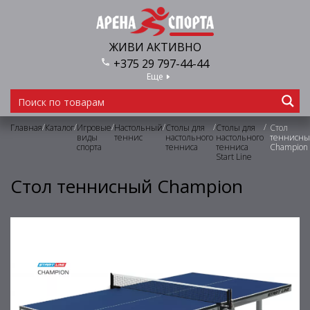
ЖИВИ АКТИВНО
+375 29 797-44-44
Еще
/
/
/
/
/
/
Главная
Каталог
Игровые
Настольный
Столы для
Столы для
Стол
виды
теннис
настольного
настольного
теннисн
спорта
тенниса
тенниса
Champion
Start Line
Стол теннисный Champion