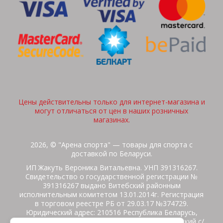
Цены действительны только для интернет-магазина и
могут отличаться от цен в наших розничных
магазинах.
2026, © "Арена спорта" — товары для спорта с
доставкой по Беларуси.
ИП Жакуть Вероника Витальевна. УНП 391316267.
Свидетельство о государственной регистрации №
391316267 выдано Витебский районным
исполнительным комитетом 13.01.2014г. Регистрация
в торговом реестре РБ от 29.03.17 №374729.
Юридический адрес: 210516 Республика Беларусь,
Витебская область, Витебский район, Бабиничский с/