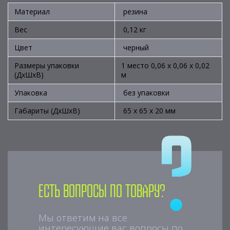
Материал
резина
Вес
0,12 кг
Цвет
черный
Размеры упаковки
1 место 0,06 х 0,06 х 0,02
(ДхШхВ)
м
Упаковка
без упаковки
Габариты (ДхШхВ)
65 х 65 х 20 мм
Есть вопросы по товару?
Мы ответим на все
интересующие вас вопросы по