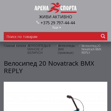
ЖИВИ АКТИВНО
+375 29 797-44-44
Еще
/
/
/
/
Главная
Каталог
ВЕЛОСИПЕДЫ В
Велосипеды
Велосипед 20
МИНСКЕ И
BMX
Novatrack BMX
БЕЛАРУСИ
(трюковые)
REPLY
Велосипед 20 Novatrack BMX
REPLY