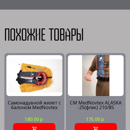
Похожие товары
Самонадувной жилет с
CM MedNovtex ALASKA
балоном MedNovtex
-25(флис) 210/85
180.00 р
175.00 р