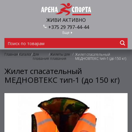
ЖИВИ АКТИВНО
+375 29 797-44-44
Еще
/
/
/
/
Главная
Каталог
Для
Жилеты для
Жилет спасательный
плавания
плавания
МЕДНОВТЕКС тип-1 (до 150 кг)
Жилет спасательный
МЕДНОВТЕКС тип-1 (до 150 кг)