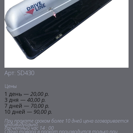
Арт: SD430
Цены
1 день —
20,00 р.
3 дня —
40,00 р.
7 дней —
70,00 р.
10 дней —
90,00 р.
При прокате сроком более 10 дней цена оговаривается
индивидуально.
Расчетный час 14 : 00
Сдача товара в прокат производится только при