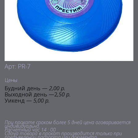
Арт: PR-7
Цены
Будний день —
2,00 р.
Выходной день —2
,50 р.
Уикенд —
5,00 р.
При прокате сроком более 5 дней цена оговаривается
индивидуально.
Расчетный час 14 : 00
Сдача товара в прокат производится только при
предъявлении паспорта или документа,