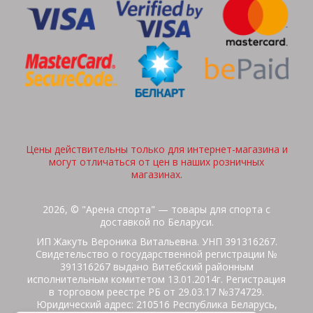
Цены действительны только для интернет-магазина и
могут отличаться от цен в наших розничных
магазинах.
2026, © "Арена спорта" — товары для спорта с
доставкой по Беларуси.
ИП Жакуть Вероника Витальевна. УНП 391316267.
Свидетельство о государственной регистрации №
391316267 выдано Витебский районным
исполнительным комитетом 13.01.2014г. Регистрация
в торговом реестре РБ от 29.03.17 №374729.
Юридический адрес: 210516 Республика Беларусь,