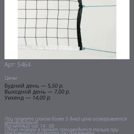
Арт: 5464
Цены
Будний день —
5,50 р.
Выходной день —
7,00 р.
Уикенд —
14,00 р.
При прокате сроком более 5 дней цена оговаривается
индивидуально.
Расчетный час 14 : 00
Сдача товара в прокат производится только при
предъявлении паспорта или документа,