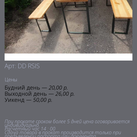
Арт: DD RSIS
Цены
Будний день —
20,00 р.
Выходной день —
26,00 р.
Уикенд —
50,00 р.
При прокате сроком более 5 дней цена оговаривается
индивидуально.
Расчетный час 14 : 00
Сдача товара в прокат производится только при
предъявлении паспорта или документа,