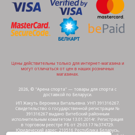
Цены действительны только для интернет-магазина и
могут отличаться от цен в наших розничных
магазинах.
2026, © "Арена спорта" — товары для спорта с
доставкой по Беларуси.
ИП Жакуть Вероника Витальевна. УНП 391316267.
Свидетельство о государственной регистрации №
391316267 выдано Витебский районным
исполнительным комитетом 13.01.2014г. Регистрация
в торговом реестре РБ от 29.03.17 №374729.
Юридический адрес: 210516 Республика Беларусь,