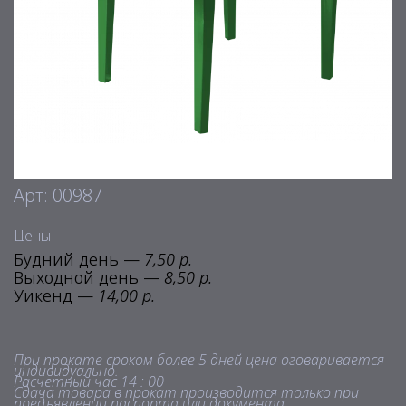
Арт: 00987
Цены
Будний день —
7,50 р.
Выходной день —
8,50 р.
Уикенд —
14,00 р.
При прокате сроком более 5 дней цена оговаривается
индивидуально.
Расчетный час 14 : 00
Сдача товара в прокат производится только при
предъявлении паспорта или документа,