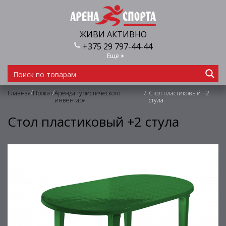
ЖИВИ АКТИВНО
+375 29 797-44-44
Еще
/
/
/
Главная
Прокат
Аренда туристического
Стол пластиковый +2
инвентаря
стула
Стол пластиковый +2 стула