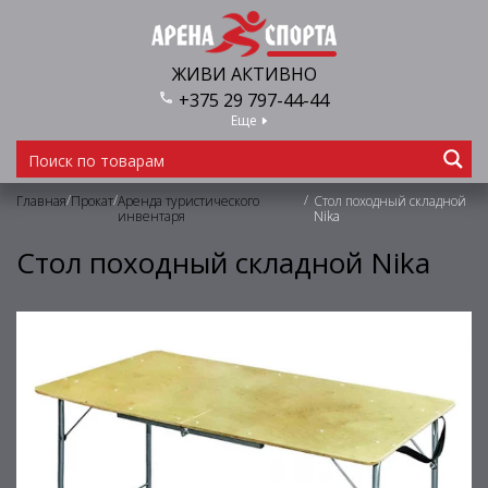
ЖИВИ АКТИВНО
+375 29 797-44-44
Еще
/
/
/
Главная
Прокат
Аренда туристического
Стол походный складной
инвентаря
Nika
Стол походный складной Nika