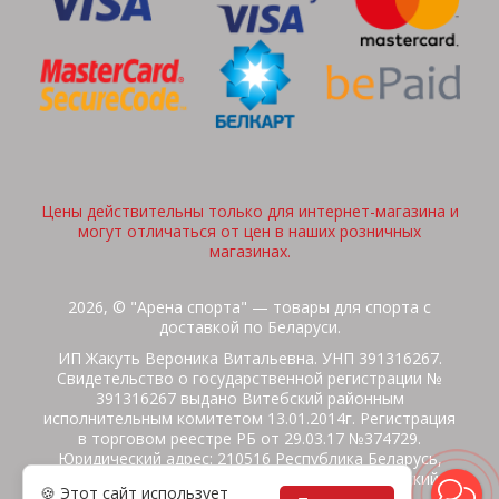
Цены действительны только для интернет-магазина и
могут отличаться от цен в наших розничных
магазинах.
2026, © "Арена спорта" — товары для спорта с
доставкой по Беларуси.
ИП Жакуть Вероника Витальевна. УНП 391316267.
Свидетельство о государственной регистрации №
391316267 выдано Витебский районным
исполнительным комитетом 13.01.2014г. Регистрация
в торговом реестре РБ от 29.03.17 №374729.
Юридический адрес: 210516 Республика Беларусь,
Витебская область, Витебский район, Бабиничский с/
🍪 Этот сайт использует
с, аг.Ольгово, ул.Школьная