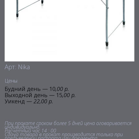
Арт: Nika
Цены
Будний день — 10
,00 р.
Выходной день — 15
,00 р.
Уикенд —
22,00 р.
При прокате сроком более 5 дней цена оговаривается
индивидуально.
Расчетный час 14 : 00
Сдача товара в прокат производится только при
предъявлении паспорта или документа,