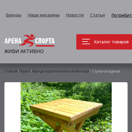
Бренды
Наши магазины
Новости
Статьи
Потребит
Каталог товаров
ЖИВИ АКТИВНО
/
/
/
Главная
Прокат
Аренда туристического инвентаря
Стулья складные