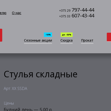
797-44-44
+375 29
елю
О нас
607-43-44
+375 33
-10%
до -50%
Сезонные акции
Скидка
Прокат
Стулья складные
Арт: XX SSDA
Цены
Будний день —
5,00 р.