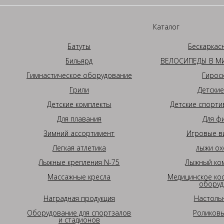
Каталог
Батуты
Бескаркас
Бильярд
ВЕЛОСИПЕДЫ В МИ
Гимнастическое оборудование
Гирос
Грили
Детские
Детские комплекты
Детские спорти
Для плавания
Для ф
Зимний ассортимент
Игровые в
Легкая атлетика
лыжи ох
Лыжные крепления N-75
Лыжный ком
Массажные кресла
Медицинское ко
оборуд
Наградная продукция
Настоль
Оборудование для спортзалов
Роликовы
и стадионов