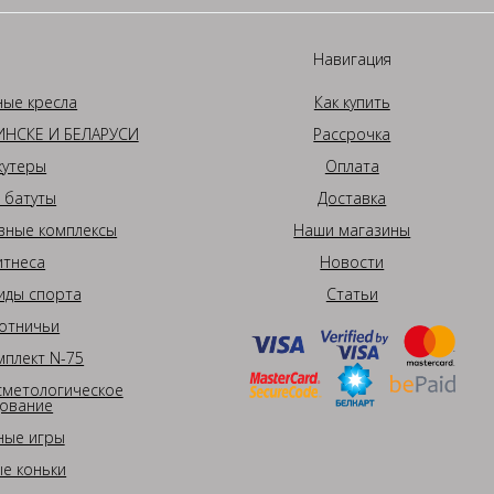
Навигация
ные кресла
Как купить
НСКЕ И БЕЛАРУСИ
Рассрочка
кутеры
Оплата
 батуты
Доставка
вные комплексы
Наши магазины
итнеса
Новости
иды спорта
Статьи
отничьи
плект N-75
сметологическое
ование
ные игры
е коньки