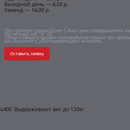
Выходной день —
6,00 р.
Уикенд —
14,00 р.
При прокате сроком более 5 дней цена оговаривается ин
Расчетный час 14 : 00
Сдача товара в прокат производится только при предъ
или документа, удостоверяющего личность.
Оставить заявку
х400. Выдерживают вес до 120кг.