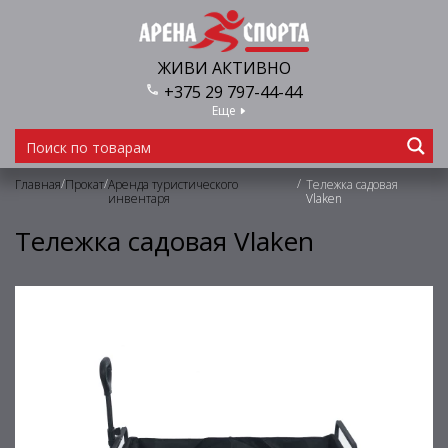
ЖИВИ АКТИВНО
+375 29 797-44-44
Еще
/
/
/
Главная
Прокат
Аренда туристического
Тележка садовая
инвентаря
Vlaken
Тележка садовая Vlaken