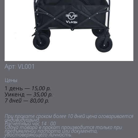
Арт: VL001
Цены
1 день —
15,00 р.
Уикенд —
35,00 р.
7 дней — 80,00 р.
При прокате сроком более 10 дней цена оговаривается
индивидуально.
Расчетный час 14 : 00
Сдача товара в прокат производится только при
предъявлении паспорта или документа,
удостоверяющего личность.