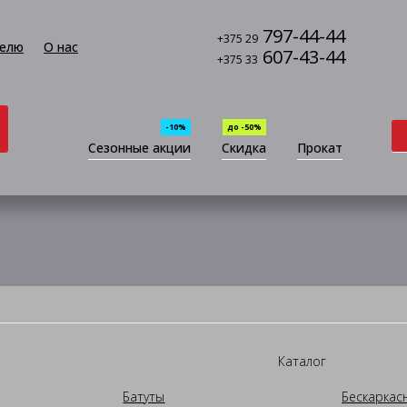
797-44-44
+375 29
елю
О нас
607-43-44
+375 33
-10%
до -50%
Сезонные акции
Скидка
Прокат
Каталог
Батуты
Бескаркас