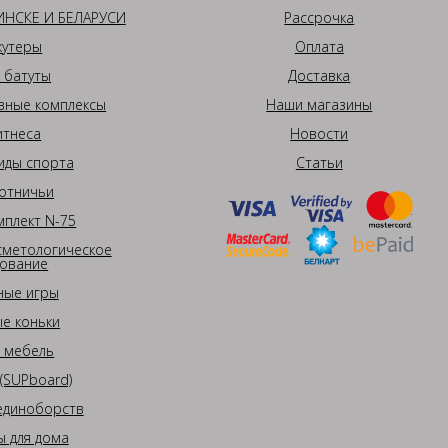
НСКЕ И БЕЛАРУСИ
Рассрочка
кутеры
Оплата
 батуты
Доставка
вные комплексы
Наши магазины
итнеса
Новости
иды спорта
Статьи
отничьи
плект N-75
сметологическое
ование
ные игры
е коньки
 мебель
(SUPboard)
единоборств
 для дома