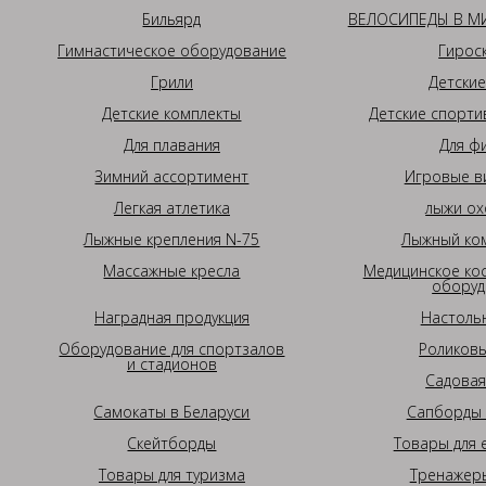
Бильярд
ВЕЛОСИПЕДЫ В МИ
Гимнастическое оборудование
Гирос
Грили
Детские
Детские комплекты
Детские спорти
Для плавания
Для ф
Зимний ассортимент
Игровые в
Легкая атлетика
лыжи ох
Лыжные крепления N-75
Лыжный ком
Массажные кресла
Медицинское ко
оборуд
Наградная продукция
Настоль
Оборудование для спортзалов
Роликовы
и стадионов
Садовая
Самокаты в Беларуси
Сапборды 
Скейтборды
Товары для 
Товары для туризма
Тренажеры