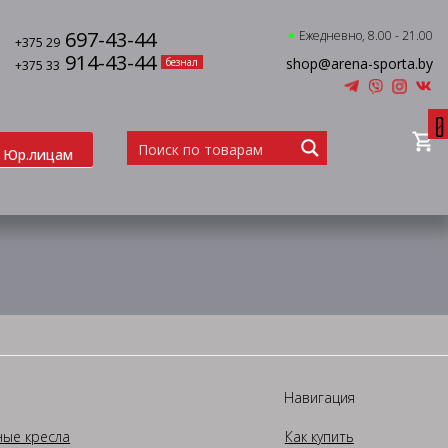
697-43-44
Ежедневно, 8.00 - 21.00
+375 29
914-43-44
shop@arena-sporta.by
безнал
+375 33
0
Юр.лицам
Навигация
ные кресла
Как купить