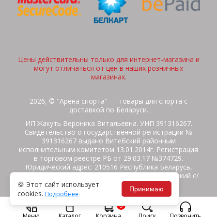
Цены действительны только для интернет-магазина и
могут отличаться от цен в наших розничных
магазинах.
2026, © "Арена спорта" — товары для спорта с
доставкой по Беларуси.
ИП Жакуть Вероника Витальевна. УНП 391316267.
Свидетельство о государственной регистрации №
391316267 выдано Витебский районным
исполнительным комитетом 13.01.2014г. Регистрация
в торговом реестре РБ от 29.03.17 №374729.
Юридический адрес: 210516 Республика Беларусь,
Витебская область, Витебский район, Бабиничский с/
🍪 Этот сайт использует
с, аг.Ольгово, ул.Школьная
Принимаю
cookies.
Подробнее
Политика защиты данных
Потребителям на заметку
0
Гарантия/Экспертиза
Обмен/Возврат
Меню
Каталог
Корзина
Поиск
Позвонить