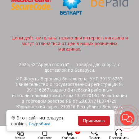
Цены действительны только для интернет-магазина и
могут отличаться от цен в наших розничных
магазинах.
2026, © "Арена спорта" — товары для спорта с
доставкой по Беларуси.
ИП Жакуть Вероника Витальевна. УНП 391316267.
Свидетельство о государственной регистрации №
391316267 выдано Витебский районным
исполнительным комитетом 13.01.2014г. Регистрация
в торговом реестре РБ от 29.03.17 №374729.
Юридический адрес: 210516 Республика Беларусь,
Витебская область, Витебский район, Бабиничский с/
🍪 Этот сайт использует
с, аг.Ольгово, ул.Школьная
Принимаю
cookies.
Подробнее
Политика защиты данных
Потребителям на заметку
0
Гарантия/Экспертиза
Обмен/Возврат
Меню
Каталог
Корзина
Поиск
Позвонить