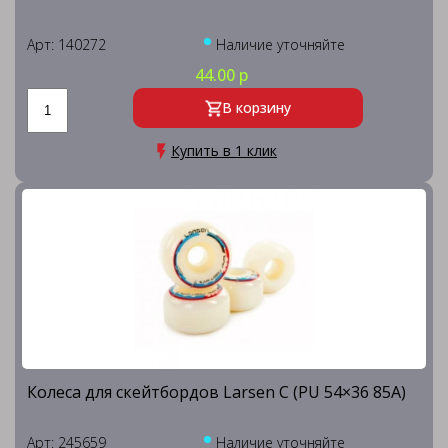
Арт: 140272
Наличие уточняйте
44.00 р
В корзину
Купить в 1 клик
Колеса для скейтбордов Larsen C (PU 54×36 85A)
Арт: 245659
Наличие уточняйте