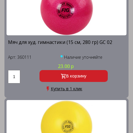
Мяч для худ. гимнастики (15 см, 280 гр) GC 02
Арт: 360111
Наличие уточняйте
23.00 р
В корзину
Купить в 1 клик