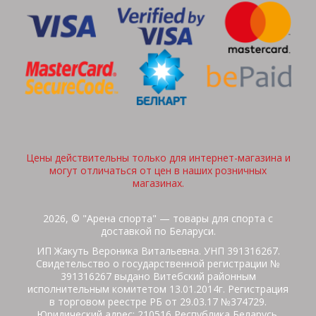
Цены действительны только для интернет-магазина и
могут отличаться от цен в наших розничных
магазинах.
2026, © "Арена спорта" — товары для спорта с
доставкой по Беларуси.
ИП Жакуть Вероника Витальевна. УНП 391316267.
Свидетельство о государственной регистрации №
391316267 выдано Витебский районным
исполнительным комитетом 13.01.2014г. Регистрация
в торговом реестре РБ от 29.03.17 №374729.
Юридический адрес: 210516 Республика Беларусь,