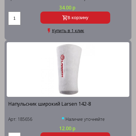
34.00 р
В корзину
Купить в 1 клик
Напульсник широкий Larsen 142-8
Арт: 185656
Наличие уточняйте
12.00 р