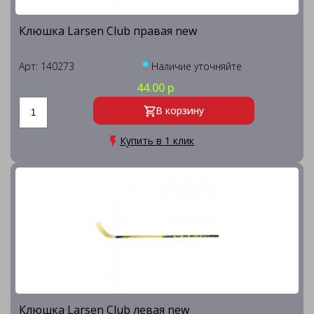
Клюшка Larsen Club правая new
Арт: 140273
Наличие уточняйте
44.00 р
В корзину
Купить в 1 клик
Клюшка Larsen Club левая new