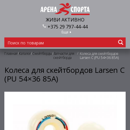
ЖИВИ АКТИВНО
+375 29 797-44-44
Еще
/
/
/
/
Главная
Каталог
Скейтборды
Запчасти для
Колеса для скейтбордов
скейтборда
Larsen C (PU 54×36 85A)
Колеса для скейтбордов Larsen C
(PU 54×36 85A)