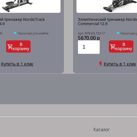
й тренажер NordicTrack
Эллиптический тренажер Nordi
4.9
Commercial 12.9
18
Наличие уточняйте
Арт: NTEVEL15017
Наличие у
5670.00 р
В
В
корзину
корзину
Купить в 1 клик
Купить в 1 клик
Каталог