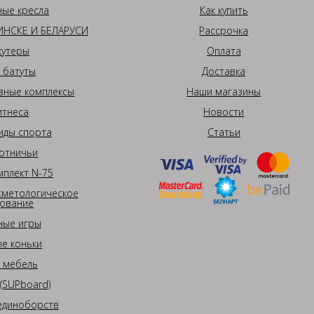
ные кресла
Как купить
НСКЕ И БЕЛАРУСИ
Рассрочка
кутеры
Оплата
 батуты
Доставка
вные комплексы
Наши магазины
итнеса
Новости
иды спорта
Статьи
отничьи
плект N-75
сметологическое
ование
ные игры
е коньки
 мебель
(SUPboard)
единоборств