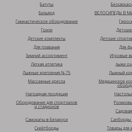
Батуты
Бескаркас
Бильярд
ВЕЛОСИПЕДЫ В МИ
Гимнастическое оборудование
Гирос
Грили
Детские
Детские комплекты
Детские спорти
Для плавания
Для ф
Зимний ассортимент
Игровые в
Легкая атлетика
лыжи ох
Лыжные крепления N-75
Лыжный ком
Массажные кресла
Медицинское ко
оборуд
Наградная продукция
Настоль
Оборудование для спортзалов
Роликовы
и стадионов
Садовая
Самокаты в Беларуси
Сапборды 
Скейтборды
Товары для 