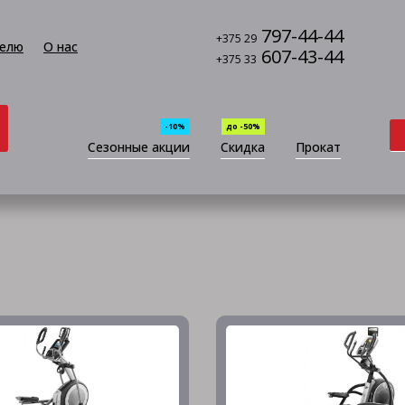
797-44-44
+375 29
елю
О нас
607-43-44
+375 33
-10%
до -50%
Сезонные акции
Скидка
Прокат