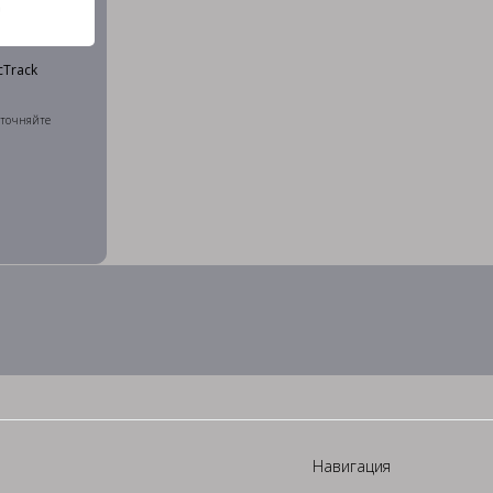
cTrack
точняйте
Навигация