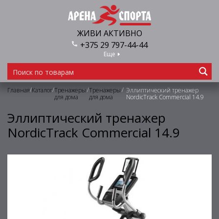
ЖИВИ АКТИВНО
+375 29 797-44-44
Еще
/
/
/
/
Главная
Каталог
Тренажеры
Тренажеры
Эллиптический тренажер
для дома
для дома
NordicTrack Commercial 14.9
Эллиптический тренажер
NordicTrack Commercial 14.9