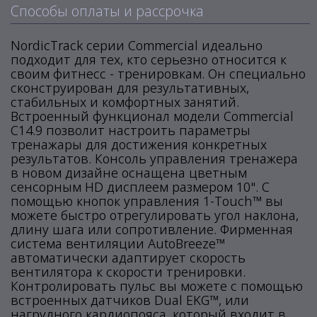
Способы оплаты и рассрочка
NordicTrack серии Commercial идеально
подходит для тех, кто серьезно относится к
своим фитнесс - тренировкам. Он специально
сконструирован для результативных,
стабильных и комфортных занятий.
Встроенный функционал модели Commercial
C14.9 позволит настроить параметры
тренажары для достижения конкретных
результатов. Консоль управления тренажера
в новом дизайне оснащена цветным
сенсорным HD дисплеем размером 10". С
помощью кнопок управления 1-Touch™ вы
можете быстро отрегулировать угол наклона,
длину шага или сопротивление. Фирменная
система вентиляции AutoBreeze™
автоматически адаптирует скорость
вентилятора к скорости тренировки.
Контролировать пульс вы можете с помощью
встроенных датчиков Dual EKG™, или
нагрудного кардиопояса, который входит в