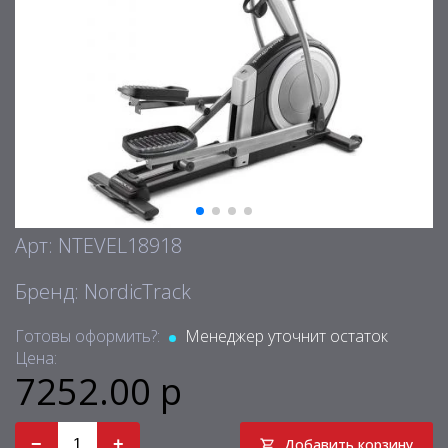
Арт: NTEVEL18918
Бренд: NordicTrack
Готовы оформить?:
Менеджер уточнит остаток
Цена:
7252.00 р
−
+
Добавить корзину