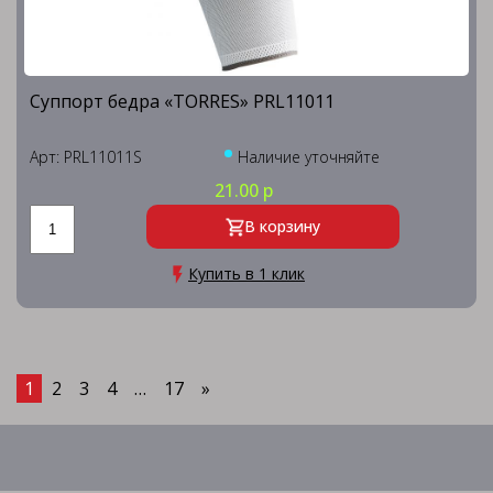
Суппорт бедра «TORRES» PRL11011
Арт: PRL11011S
Наличие уточняйте
21.00 р
В корзину
Купить в 1 клик
1
2
3
4
…
17
»