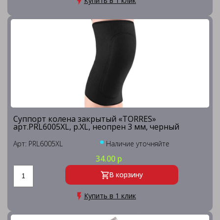
Купить в 1 клик
Суппорт колена закрытый «TORRES»
арт.PRL6005XL, р.XL, неопрен 3 мм, черный
Арт: PRL6005XL
Наличие уточняйте
34.00 р
В корзину
Купить в 1 клик