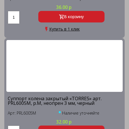
36.00 р
В корзину
Купить в 1 клик
Суппорт колена закрытый «TORRES» арт.
PRL6005M, р.M, неопрен 3 мм, черный
Арт: PRL6005M
Наличие уточняйте
32.00 р