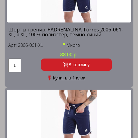
Шорты тренир. +ADRENALINA Torres 2006-061-
XL, р.XL, 100% полиэстер, темно-синий
Арт: 2006-061-XL
Много
88.00 р
В корзину
Купить в 1 клик