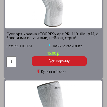
Суппорт колена «TORRES» арт.PRL11010M, р.M, с
боковыми вставками, нейлон, серый
Арт: PRL11010M
Наличие уточняйте
46.00 р
В корзину
Купить в 1 клик