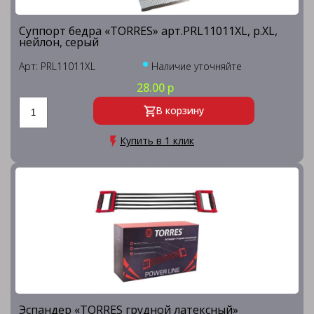
Суппорт бедра «TORRES» арт.PRL11011XL, р.XL,
нейлон, серый
Арт: PRL11011XL
Наличие уточняйте
28.00 р
В корзину
Купить в 1 клик
Эспандер «TORRES грудной латексный»