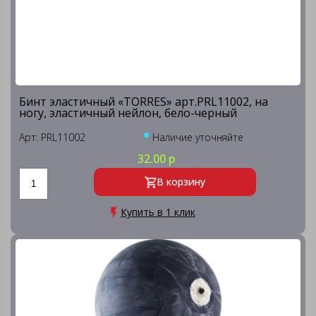
Бинт эластичный «TORRES» арт.PRL11002, на
ногу, эластичный нейлон, бело-черный
Арт: PRL11002
Наличие уточняйте
32.00 р
В корзину
Купить в 1 клик