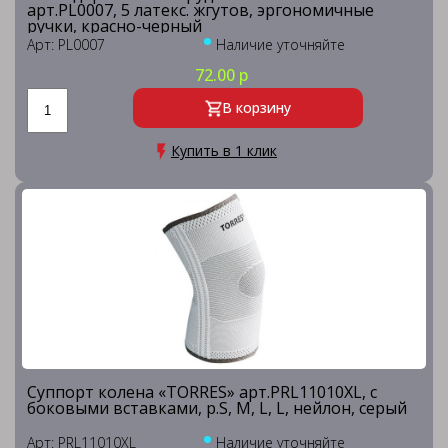
арт.PL0007, 5 латекс. жгутов, эргономичные
ручки, красно-черный
Арт: PL0007
Наличие уточняйте
72.00 р
В корзину
Купить в 1 клик
Суппорт колена «TORRES» арт.PRL11010XL, с
боковыми вставками, р.S, M, L, L, нейлон, серый
Арт: PRL11010XL
Наличие уточняйте