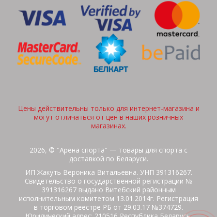
Цены действительны только для интернет-магазина и
могут отличаться от цен в наших розничных
магазинах.
2026, © "Арена спорта" — товары для спорта с
доставкой по Беларуси.
ИП Жакуть Вероника Витальевна. УНП 391316267.
Свидетельство о государственной регистрации №
391316267 выдано Витебский районным
исполнительным комитетом 13.01.2014г. Регистрация
в торговом реестре РБ от 29.03.17 №374729.
Юридический адрес: 210516 Республика Беларусь,