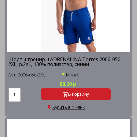
Шорты тренир. +ADRENALINA Torres 2006-050-
2XL, р.2XL, 100% полиэстер, синий
Арт: 2006-050-2XL
Много
88.00 р
В корзину
Купить в 1 клик