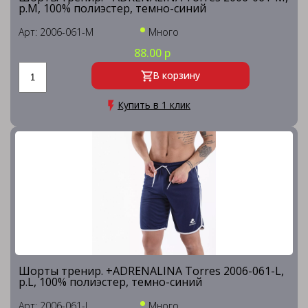
р.M, 100% полиэстер, темно-синий
Арт: 2006-061-M
Много
88.00 р
В корзину
Купить в 1 клик
Шорты тренир. +ADRENALINA Torres 2006-061-L,
р.L, 100% полиэстер, темно-синий
Арт: 2006-061-L
Много