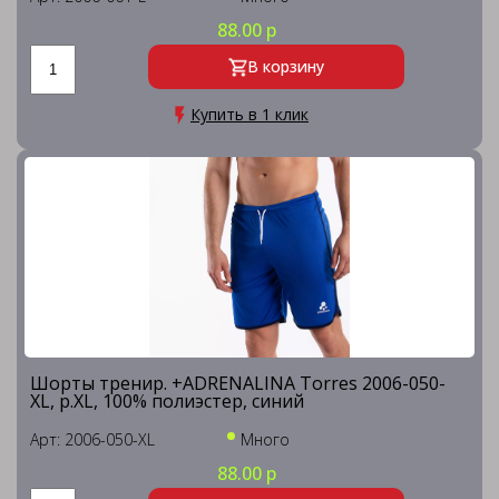
88.00 р
В корзину
Купить в 1 клик
Шорты тренир. +ADRENALINA Torres 2006-050-
XL, р.XL, 100% полиэстер, синий
Арт: 2006-050-XL
Много
88.00 р