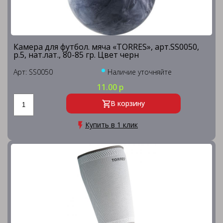
Камера для футбол. мяча «TORRES», арт.SS0050,
р.5, нат.лат., 80-85 гр. Цвет черн
Арт: SS0050
Наличие уточняйте
11.00 р
В корзину
Купить в 1 клик