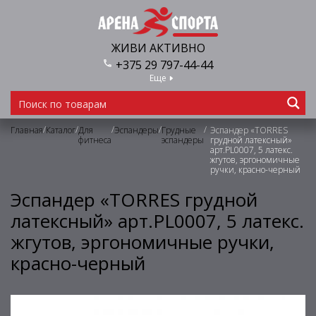
ЖИВИ АКТИВНО
+375 29 797-44-44
Еще
/
/
/
/
/
Главная
Каталог
Для
Эспандеры
Грудные
Эспандер «TORRES
фитнеса
эспандеры
грудной латексный»
арт.PL0007, 5 латекс.
жгутов, эргономичные
ручки, красно-черный
Эспандер «TORRES грудной
латексный» арт.PL0007, 5 латекс.
жгутов, эргономичные ручки,
красно-черный