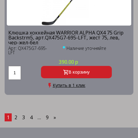
Клюшка хоккейная WARRIOR ALPHA QX4 75 Grip
Backstrm5, арт.QX475G7-695-LFT, жест 75, лев,
чер-жел-бел
Арт: QX475G7-695-
Наличие уточняйте
LFT
390.00 р
В корзину
Купить в 1 клик
1
2
3
4
…
9
»