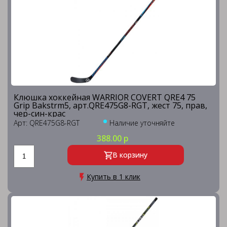
Клюшка хоккейная WARRIOR COVERT QRE4 75
Grip Bakstrm5, арт.QRE475G8-RGT, жест 75, прав,
чер-син-крас
Арт: QRE475G8-RGT
Наличие уточняйте
388.00 р
В корзину
Купить в 1 клик