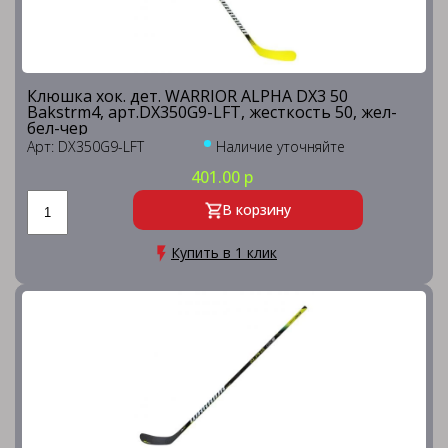
Клюшка хок. дет. WARRIOR ALPHA DX3 50
Bakstrm4, арт.DX350G9-LFT, жесткость 50, жел-
бел-чер
Арт: DX350G9-LFT
Наличие уточняйте
401.00 р
В корзину
Купить в 1 клик