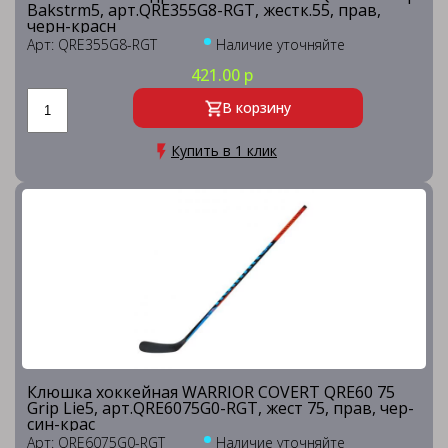
Bakstrm5, арт.QRE355G8-RGT, жестк.55, прав,
черн-красн
Арт: QRE355G8-RGT
Наличие уточняйте
421.00 р
В корзину
Купить в 1 клик
Клюшка хоккейная WARRIOR COVERT QRE60 75
Grip Lie5, арт.QRE6075G0-RGT, жест 75, прав, чер-
син-крас
Арт: QRE6075G0-RGT
Наличие уточняйте