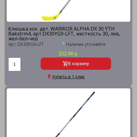
Клюшка хок. дет. WARRIOR ALPHA DX 30 YTH
Bakstrm4, арт.DX30YG9-LFT, жесткость 30, лев,
жел-бел-чер
Арт: DX30YG9-LFT
Наличие уточняйте
232.00 р
В корзину
Купить в 1 клик