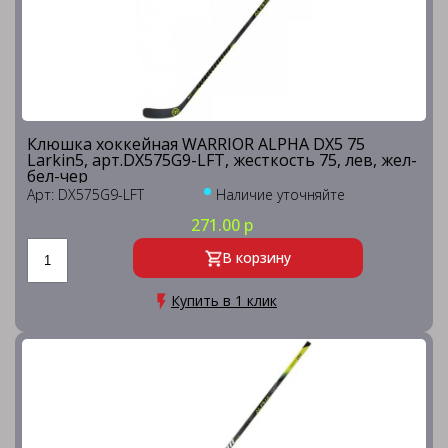
Клюшка хоккейная WARRIOR ALPHA DX5 75
Larkin5, арт.DX575G9-LFT, жесткость 75, лев, жел-
бел-чер
Арт: DX575G9-LFT
Наличие уточняйте
271.00 р
В корзину
Купить в 1 клик