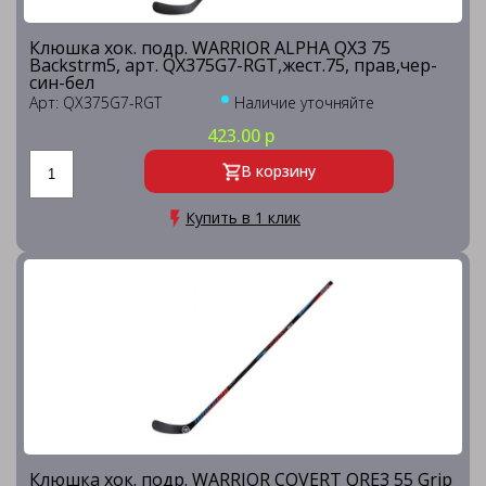
Клюшка хок. подр. WARRIOR ALPHA QX3 75
Backstrm5, арт. QX375G7-RGT,жест.75, прав,чер-
син-бел
Арт: QX375G7-RGT
Наличие уточняйте
423.00 р
В корзину
Купить в 1 клик
Клюшка хок. подр. WARRIOR COVERT QRE3 55 Grip