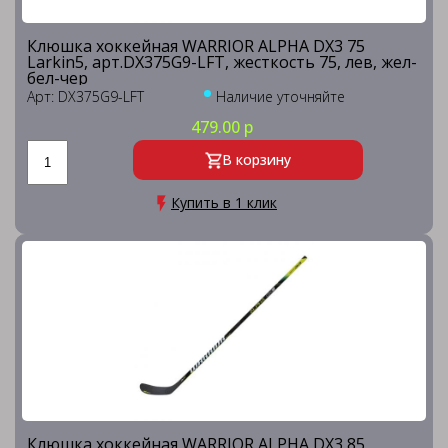
Клюшка хоккейная WARRIOR ALPHA DX3 75
Larkin5, арт.DX375G9-LFT, жесткость 75, лев, жел-
бел-чер
Арт: DX375G9-LFT
Наличие уточняйте
479.00 р
В корзину
Купить в 1 клик
Клюшка хоккейная WARRIOR ALPHA DX3 85