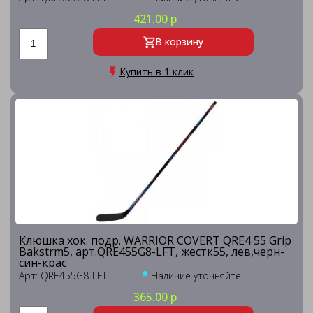
421.00 р
В корзину
Купить в 1 клик
Клюшка хок. подр. WARRIOR COVERT QRE4 55 Grip
Bakstrm5, арт.QRE455G8-LFT, жестк55, лев,черн-
син-крас
Арт: QRE455G8-LFT
Наличие уточняйте
365.00 р