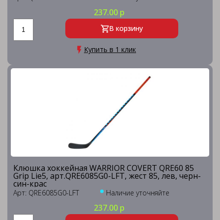
237.00 р
В корзину
Купить в 1 клик
Клюшка хоккейная WARRIOR COVERT QRE60 85
Grip Lie5, арт.QRE6085G0-LFT, жест 85, лев, черн-
син-крас
Арт: QRE6085G0-LFT
Наличие уточняйте
237.00 р