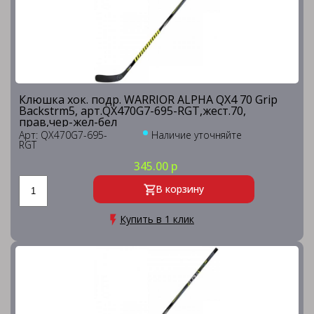
Клюшка хок. подр. WARRIOR ALPHA QX4 70 Grip
Backstrm5, арт.QX470G7-695-RGT,жест.70,
прав,чер-жел-бел
Арт: QX470G7-695-
Наличие уточняйте
RGT
345.00 р
В корзину
Купить в 1 клик