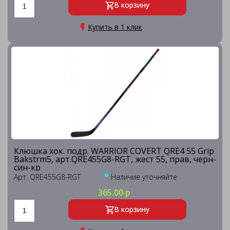
В корзину
Купить в 1 клик
Клюшка хок. подр. WARRIOR COVERT QRE4 55 Grip
Bakstrm5, арт.QRE455G8-RGT, жест 55, прав, черн-
син-кр
Арт: QRE455G8-RGT
Наличие уточняйте
365.00 р
В корзину