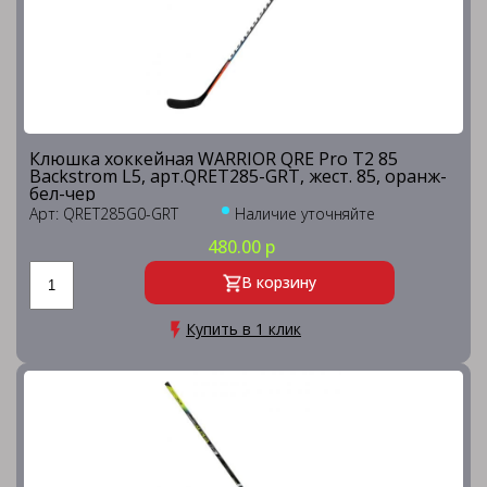
Клюшка хоккейная WARRIOR QRE Pro T2 85
Backstrom L5, арт.QRET285-GRT, жест. 85, оранж-
бел-чер
Арт: QRET285G0-GRT
Наличие уточняйте
480.00 р
В корзину
Купить в 1 клик