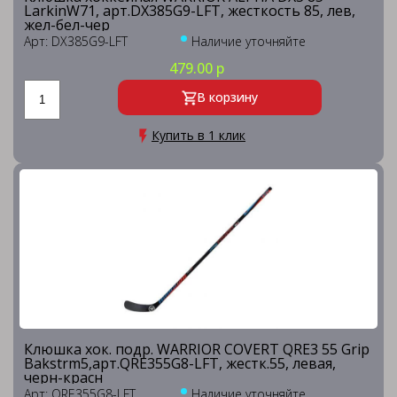
LarkinW71, арт.DX385G9-LFT, жесткость 85, лев,
жел-бел-чер
Арт: DX385G9-LFT
Наличие уточняйте
479.00 р
В корзину
Купить в 1 клик
Клюшка хок. подр. WARRIOR COVERT QRE3 55 Grip
Bakstrm5,арт.QRE355G8-LFT, жестк.55, левая,
черн-красн
Арт: QRE355G8-LFT
Наличие уточняйте