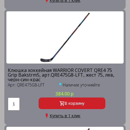
Купить в 1 клик
Клюшка хоккейная WARRIOR COVERT QRE4 75
Grip Bakstrm5, арт.QRE475G8-LFT, жест 75, лев,
черн-син-крас
Арт: QRE475G8-LFT
Наличие уточняйте
384.00 р
В корзину
Купить в 1 клик