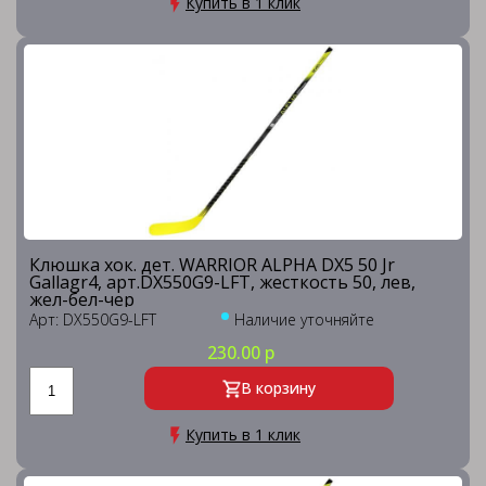
Купить в 1 клик
Клюшка хок. дет. WARRIOR ALPHA DX5 50 Jr
Gallagr4, арт.DX550G9-LFT, жесткость 50, лев,
жел-бел-чер
Арт: DX550G9-LFT
Наличие уточняйте
230.00 р
В корзину
Купить в 1 клик