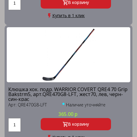
В корзину
Купить в 1 клик
Клюшка хок. подр. WARRIOR COVERT QRE4 70 Grip
Bakstrm5, арт.QRE470G8-LFT, жест70, лев, черн-
син-крас
Арт: QRE470G8-LFT
Наличие уточняйте
365.00 р
В корзину