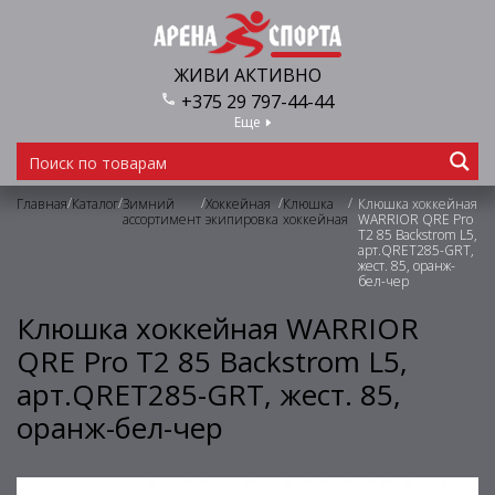
ЖИВИ АКТИВНО
+375 29 797-44-44
Еще
/
/
/
/
/
Главная
Каталог
Зимний
Хоккейная
Клюшка
Клюшка хоккейная
ассортимент
экипировка
хоккейная
WARRIOR QRE Pro
T2 85 Backstrom L5,
арт.QRET285-GRT,
жест. 85, оранж-
бел-чер
Клюшка хоккейная WARRIOR
QRE Pro T2 85 Backstrom L5,
арт.QRET285-GRT, жест. 85,
оранж-бел-чер