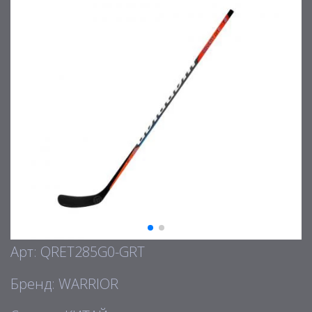
Арт: QRET285G0-GRT
Бренд: WARRIOR