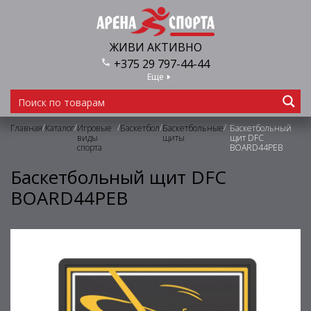
ЖИВИ АКТИВНО
+375 29 797-44-44
Еще
/
/
/
/
/
Главная
Каталог
Игровые
Баскетбол
Баскетбольные
Баскетбольный
виды
щиты
щит DFC
спорта
BOARD44PEB
Баскетбольный щит DFC
BOARD44PEB