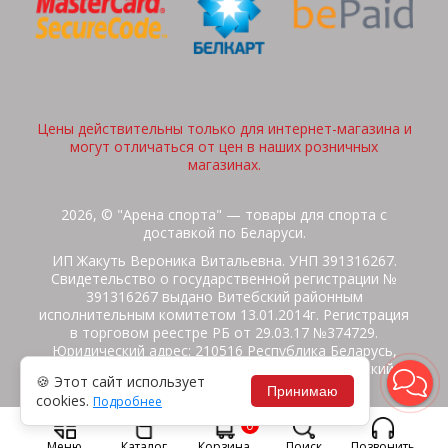
Цены действительны только для интернет-магазина и
могут отличаться от цен в наших розничных
магазинах.
2026, © "Арена спорта" — товары для спорта с
доставкой по Беларуси.
ИП Жакуть Вероника Витальевна. УНП 391316267.
Свидетельство о государственной регистрации №
391316267 выдано Витебский районным
исполнительным комитетом 13.01.2014г. Регистрация
в торговом реестре РБ от 29.03.17 №374729.
Юридический адрес: 210516 Республика Беларусь,
Витебская область, Витебский район, Бабиничский с/
🍪 Этот сайт использует
с, аг.Ольгово, ул.Школьная
Принимаю
cookies.
Подробнее
Политика защиты данных
Потребителям на заметку
0
Гарантия/Экспертиза
Обмен/Возврат
Меню
Каталог
Корзина
Поиск
Позвонить