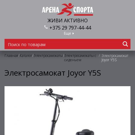
ЖИВИ АКТИВНО
+375 29 797-44-44
Еще
/
/
/
/
Главная
Каталог
Электросамокаты
Электросамокаты с
Электросамокат
сиденьем
Joyor Y5S
Электросамокат Joyor Y5S