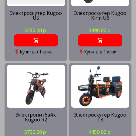
Электроскутер Kugoo
Электроскутер Kugoo
U5
Kirin U6
3250.00 р
3490.00 р
Купить в 1 клик
Купить в 1 клик
Электропитбайк
Электроскутер Kugoo
Kugoo R2
T3
3750.00 р
4450.00 р