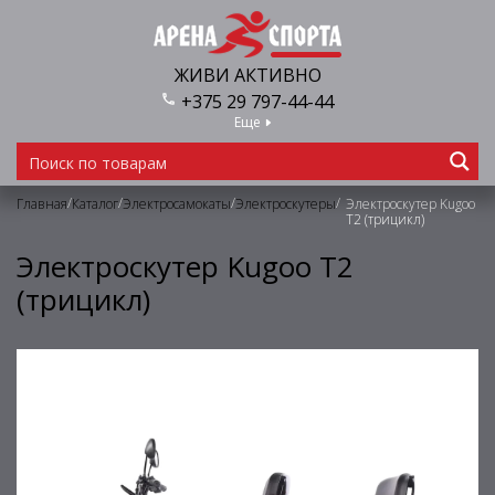
ЖИВИ АКТИВНО
+375 29 797-44-44
Еще
/
/
/
/
Главная
Каталог
Электросамокаты
Электроскутеры
Электроскутер Kugoo
T2 (трицикл)
Электроскутер Kugoo T2
(трицикл)