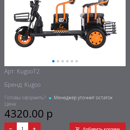
Арт: KugooT2
Бренд: Kugoo
Готовы оформить?:
Менеджер уточнит остаток
Цена:
4320.00 р
−
+
Добавить корзину