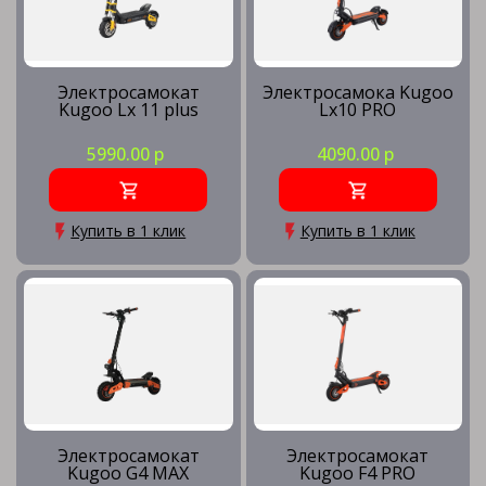
Электросамокат
Электросамока Kugoo
Kugoo Lx 11 plus
Lx10 PRO
5990.00 р
4090.00 р
Купить в 1 клик
Купить в 1 клик
Электросамокат
Электросамокат
Kugoo G4 MAX
Kugoo F4 PRO