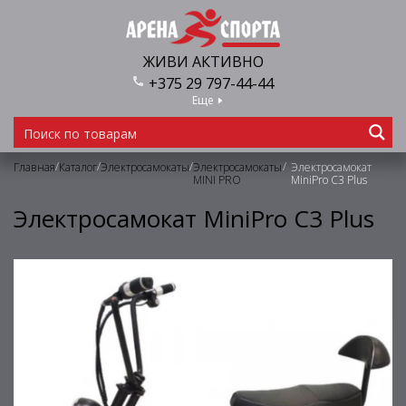
ЖИВИ АКТИВНО
+375 29 797-44-44
Еще
/
/
/
/
Главная
Каталог
Электросамокаты
Электросамокаты
Электросамокат
MINI PRO
MiniPro C3 Plus
Электросамокат MiniPro C3 Plus