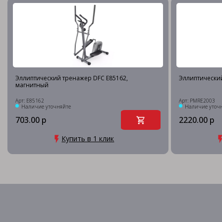
Эллиптический тренажер DFC E85162,
Эллиптически
магнитный
Арт: E85162
Арт: PMRE2003
Наличие уточняйте
Наличие уточ
703.00 р
2220.00 р
Купить в 1 клик