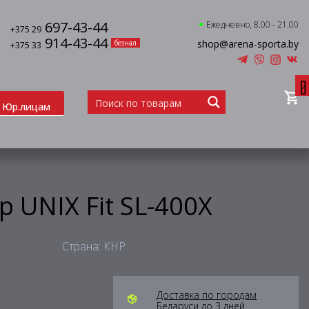
697-43-44
Ежедневно, 8.00 - 21.00
+375 29
914-43-44
shop@arena-sporta.by
безнал
+375 33
0
Юр.лицам
 UNIX Fit SL-400X
Страна: КНР
Доставка по городам
Беларуси до 3 дней