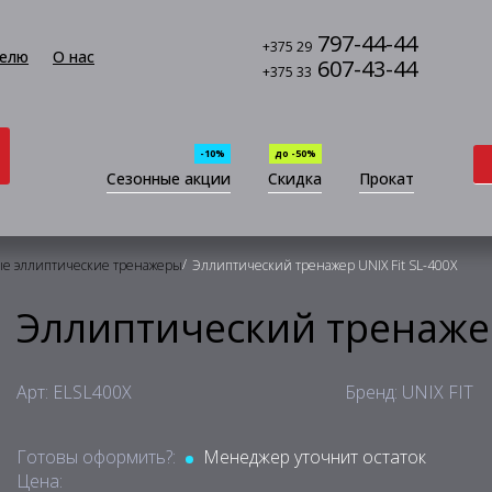
797-44-44
+375 29
елю
О нас
607-43-44
+375 33
-10%
до -50%
Сезонные акции
Скидка
Прокат
/
е эллиптические тренажеры
Эллиптический тренажер UNIX Fit SL-400X
Эллиптический тренажер
Арт: ELSL400X
Бренд: UNIX FIT
Готовы оформить?:
Менеджер уточнит остаток
Цена: