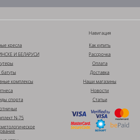
Навигация
ные кресла
Как купить
НСКЕ И БЕЛАРУСИ
Рассрочка
кутеры
Оплата
 батуты
Доставка
вные комплексы
Наши магазины
итнеса
Новости
иды спорта
Статьи
отничьи
плект N-75
сметологическое
ование