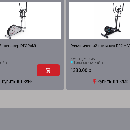
й тренажер DFC PoMt
Эллиптический тренажер DFC MA
Арт: ET-SJ2508MN
няйте
Наличие уточняйте
1330.00 р
Купить в 1 клик
Купить в 1 клик