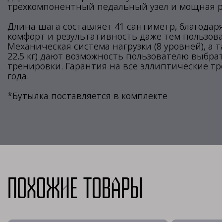
трехкомпонентный педальный узел и мощная р
Длина шага составляет 41 сантиметр, благодар
комфорт и результативность даже тем пользова
Механическая система нагрузки (8 уровней), а 
22,5 кг) дают возможность пользователю выбра
тренировки. Гарантия на все эллиптические тр
года.
*Бутылка поставляется в комплекте
Похожие товары