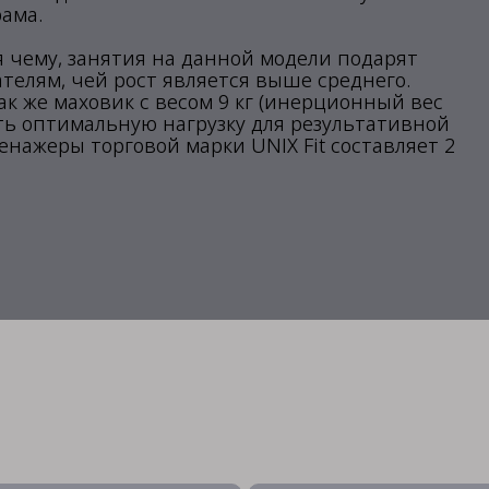
ама.
я чему, занятия на данной модели подарят
телям, чей рост является выше среднего.
так же маховик с весом 9 кг (инерционный вес
ть оптимальную нагрузку для результативной
енажеры торговой марки UNIX Fit составляет 2