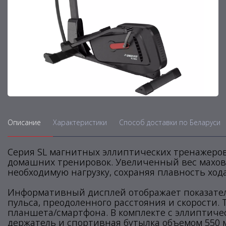
Описание
Характеристики
Способ доставки по Беларуси
Серия SL магнитных эллиптических тренажеров 
домашних тренировок. Увеличенный вес махов
необходимую нагрузку, сохраняя плавность ход
Информативный дисплей отображает показател
пульса, преодоленного расстояния и скорости.
планшета/смартфона. В комплекте с эллиптичес
держатель и спортивная бутылка объемом 550 м