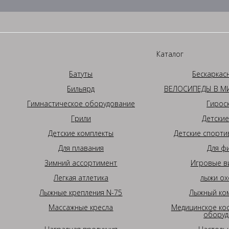
Каталог
Батуты
Бескаркас
Бильярд
ВЕЛОСИПЕДЫ В МИ
Гимнастическое оборудование
Гирос
Грили
Детские
Детские комплекты
Детские спорти
Для плавания
Для ф
Зимний ассортимент
Игровые в
Легкая атлетика
лыжи ох
Лыжные крепления N-75
Лыжный ком
Массажные кресла
Медицинское ко
оборуд